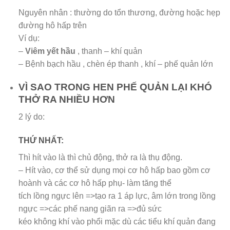
Nguyên nhân : thường do tổn thương, đường hoặc hẹp
đường hô hấp trên
Ví dụ:
–
Viêm yết hầu
, thanh – khí quản
– Bệnh bạch hầu , chèn ép thanh , khí – phế quản lớn
VÌ SAO TRONG HEN PHẾ QUẢN LẠI KHÓ
THỞ RA NHIỀU HƠN
2 lý do:
THỨ NHẤT:
Thì hít vào là thì chủ động, thở ra là thụ động.
– Hít vào, cơ thể sử dụng mọi cơ hô hấp bao gồm cơ
hoành và các cơ hô hấp phụ- làm tăng thể
tích lồng ngực lên =>tạo ra 1 áp lực, âm lớn trong lồng
ngực =>các phế nang giãn ra =>đủ sức
kéo không khí vào phổi mặc dù các tiểu khí quản đang