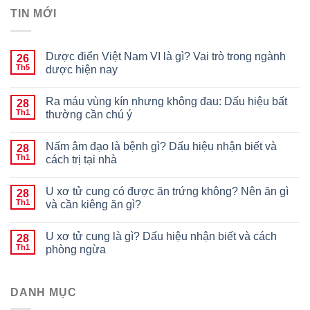
TIN MỚI
Dược điển Việt Nam VI là gì? Vai trò trong ngành
26
Th5
dược hiện nay
Ra máu vùng kín nhưng không đau: Dấu hiệu bất
28
Th1
thường cần chú ý
Nấm âm đạo là bệnh gì? Dấu hiệu nhận biết và
28
Th1
cách trị tại nhà
U xơ tử cung có được ăn trứng không? Nên ăn gì
28
Th1
và cần kiêng ăn gì?
U xơ tử cung là gì? Dấu hiệu nhận biết và cách
28
Th1
phòng ngừa
DANH MỤC