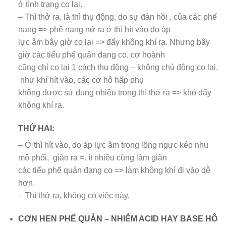
ở tình trạng co lại.
– Thì thở ra, là thì thụ động, do sự đàn hồi , của các phế
nang => phế nang nở ra ở thì hít vào do áp
lực âm bây giờ co lại => đẩy không khí ra. Nhưng bây
giờ các tiểu phế quản đang co, cơ hoành
cũng chỉ co lại 1 cách thụ động – không chủ động co lại,
như khí hít vào, các cơ hô hấp phụ
không được sử dụng nhiều trong thì thở ra => khó đẩy
không khí ra.
THỨ HAI:
– Ở thì hít vào, do áp lực âm trong lồng ngực kéo nhu
mô phổi, giãn ra =. ít nhiều cũng làm giãn
các tiểu phế quản đang co => làm không khí đi vào dễ
hơn.
– Thì thở ra, không có việc này.
CƠN HEN PHẾ QUẢN – NHIỄM ACID HAY BASE HÔ