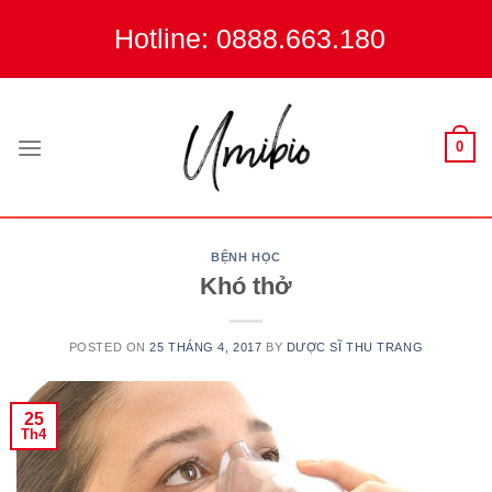
Skip
Hotline: 0888.663.180
to
content
0
BỆNH HỌC
Khó thở
POSTED ON
25 THÁNG 4, 2017
BY
DƯỢC SĨ THU TRANG
25
Th4