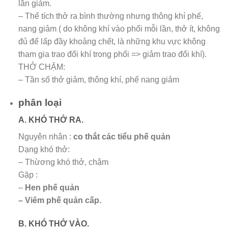
lần giảm.
– Thể tích thở ra bình thường nhưng thông khí phế,
nang giảm ( do không khí vào phổi mỗi lần, thở ít, không
đủ để lấp đầy khoảng chết, là những khu vực không
tham gia trao đổi khí trong phổi => giảm trao đổi khí).
THỞ CHẬM:
– Tần số thở giảm, thông khí, phế nang giảm
phân loại
A. KHÓ THỞ RA.
Nguyên nhân :
co thắt các tiểu phế quản
Dạng khó thở:
– Thừơng khó thở, chậm
Gặp :
–
Hen phế quản
– Viêm phế quản cấp.
B. KHÓ THỞ VÀO.