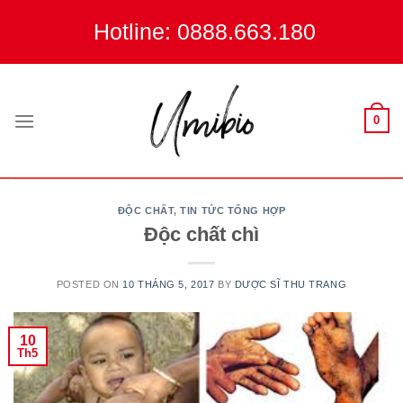
Skip
Hotline: 0888.663.180
to
content
0
ĐỘC CHẤT
,
TIN TỨC TỔNG HỢP
Độc chất chì
POSTED ON
10 THÁNG 5, 2017
BY
DƯỢC SĨ THU TRANG
10
Th5