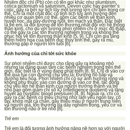
Nhiễm độc chì (Pb) còn có tên gọi khác như plumbism,
colica pictonium và saturnism, Devon colic hay painter’s
colic, gây ra bởi sự tích lũy một lượng lớn chì bên trong cơ
thể. Chì là một chất độc có tính tích lũy ảnh hưởng đến
nhiều cơ quan trên cơ thể, gồm các bệnh về thần kinh,
huyết học, dạ dày-đường ruột, tim mạch và thận. Đặc biệt
là trẻ em, là đối tượng dễ tổn thương nhất đối với hệ thống
thần kinh, cho dù với lượng phơi nhiễm chì ở mức độ thấp,
có thể gây ra các tổn thương nghiêm trọng và không thể
phục hồi về tổn thương thần kinh [5, 9]. Chì còn gia tăng
thêm hiểm họa của bệnh đục thủy tinh thể, gây ra mù,
thường gặp ở người lớn tuổi [6].
Ảnh hưởng của chì tới sức khỏe
Sự phơi nhiễm chì được cho rằng gây ra khoảng nhỏ
nhưng lại đáng quan tâm các bệnh nghiêm trọng trên thế
giới, đặc biệt là ở vùng đang phát triển [8, 9]. Chì đi vào cơ
thể qua hai con đường chủ yếu là: Đường hô hấp và
đường tiêu hóa.
Phơi nhiễm chì có sự ảnh hưởng rộng và
không phụ thuộc vào con đường đi vào cơ thể, tác động
chủ yếu lên hệ thần kinh của người trưởng thành và trẻ
nhỏ bao gồm giảm chỉ số IQ (intelligence quotient) và tăng
huyết áp (systolic blood pressure) [4, 8]. Ngoài ra, chì có
gây ra các bệnh có triệu chứng như làm yếu ngón tay, cổ
tay, khớp mắt cá chân, gây thiếu máu ở người trung niên
và người già, tổn thương dạ dày nghiêm trọng, yếu cơ và
tổn thương não ở trẻ nhỏ [8].
Trẻ em
Trẻ em là đối tượng ảnh hưởng nặng nề hơn so với người