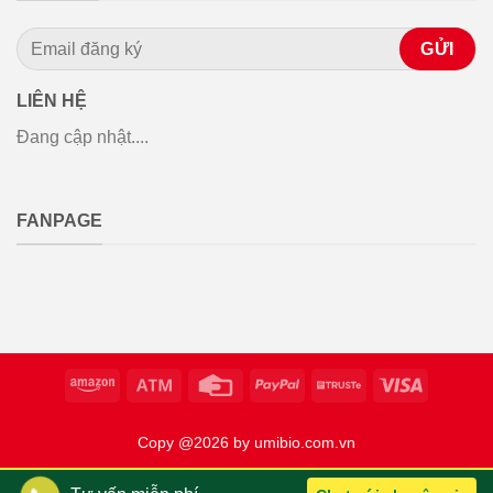
LIÊN HỆ
Đang cập nhật....
FANPAGE
Copy @2026 by umibio.com.vn