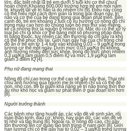
lớn, đặc biệt nhất là trẻ em dưới 5 tuổi khi cơ thế chưa
hoàn chỉnh.Khoảng 600.000 trường hợp trẻ em mỗi năm
bị khuyết tật về trí não là do nhiễm chì [9]. Điều này cũng
có thể hiểu một cách đơn giản là trong giai đoạn này, trí
não và cơ thể của bé đang trong giai đoạn phát triển. Bên
cạnh đó, trẻ em khoảng 2 tuổi có xu hướng có nồng độ chì
trong máu cao hơn do chúng luôn bỏ mọi thứ vào miệng,
kể cả những thứ là nguồn ô nhiễm chì. Mặc dù có thể xử lý
loại bỏ chì ra khỏi cơ thể bằng một số phương pháp điều
trị bằng thuốc, tuy nhiên các tổn thương do chì gây ra khó
có thể thể phục hồi lại. Giới hạn gây hại của chì trong chế
độ ăn ở trẻ em từ 1-4 tuổi vào khoảng 0,03 – 9 µg/Kg trọng
lượng cơ thể một ngày. Dưới mức 0,03 µg/Kg thì không
ảnh hưởng nhiều đến sức khỏe, trong đó mức phơi nhiễm
0,3 µg/Kg làm giảm 0,5 điểm IQ và mức 1,9 µg/Kg làm
giảm 3 điểm IQ [4].
Phụ nữ đang mang thai
Nồng độ chì cao trong cơ thể cao sẽ gây sẩy thai. Thai nhi
chịu ảnh hưởng qua người mẹ bị nhiễm chì và có thể đẻ
non, nhỏ con, trẻ bị giảm khả năng về trí não trong thời thơ
ấu như khó học và giảm sự phát triển ở giai đoạn lớn hơn
[8].
Người trưởng thành
Các bệnh như tăng huyết áp, các vấn đề về sinh sản, rối
loạn thần kinh, đau cơ, khớp, hay giận dữ, các vấn đề về
trí nhớ và tập trung [6]. Ngoài ra, ở nồng độ cao, chì gây
tổn thương lên cơ quan tạo tinh trùng ở nam giới [8]. Giới
hạn lượng chì có thể gây hại từ 0,02 – 3 µg/Kg trọng lượng