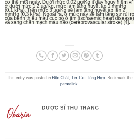
cơ thể một ngày. Dưới mức 0,02 µg/Kg ít gây nguy hiểm vì
ở dưới mức 1,2 µg/Kg, mức làm tăng huyết áp 1 mmHg
(0,1 kPa). Trên mức 3 µg/Kg sẽ làm tăng huyết áp lên 2
mmHg (0,3 kPa). Ngoài ra, ở mức này sẽ làm tăng sự rủi ro
của bệnh thiếu máu cục bộ ở tim (ischaemic heart disease)
và sang chấn mạch máu não (cerebrovascular stroke) [4].
This entry was posted in
Độc Chất
,
Tin Tức Tổng Hợp
. Bookmark the
permalink
.
DƯỢC SĨ THU TRANG