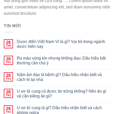
Nội dung giới thiệu về cửa hàng …. Lorem ipsum dolor sit
amet, consectetuer adipiscing elit, sed diam nonummy nibh
euismod tincidunt.
TIN MỚI
Dược điển Việt Nam VI là gì? Vai trò trong ngành
26
Th5
dược hiện nay
Ra máu vùng kín nhưng không đau: Dấu hiệu bất
28
Th1
thường cần chú ý
Nấm âm đạo là bệnh gì? Dấu hiệu nhận biết và
28
Th1
cách trị tại nhà
U xơ tử cung có được ăn trứng không? Nên ăn gì
28
Th1
và cần kiêng ăn gì?
U xơ tử cung là gì? Dấu hiệu nhận biết và cách
28
Th1
phòng ngừa