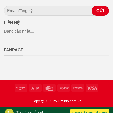
LIÊN HỆ
Đang cập nhật....
FANPAGE
Copy @2026 by umibio.com.vn
Tư vấn miễn phí