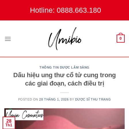
Skip
Hotline: 0888.663.180
to
content
0
THÔNG TIN DƯỢC LÂM SÀNG
Dấu hiệu ung thư cổ tử cung trong
các giai đoạn, cách điều trị
POSTED ON
28 THÁNG 1, 2026
BY
DƯỢC SĨ THU TRANG
28
Th1