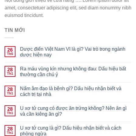
Nội dung giới thiệu về cửa hàng …. Lorem ipsum dolor sit
amet, consectetuer adipiscing elit, sed diam nonummy nibh
euismod tincidunt.
TIN MỚI
Dược điển Việt Nam VI là gì? Vai trò trong ngành
26
Th5
dược hiện nay
Ra máu vùng kín nhưng không đau: Dấu hiệu bất
28
Th1
thường cần chú ý
Nấm âm đạo là bệnh gì? Dấu hiệu nhận biết và
28
Th1
cách trị tại nhà
U xơ tử cung có được ăn trứng không? Nên ăn gì
28
Th1
và cần kiêng ăn gì?
U xơ tử cung là gì? Dấu hiệu nhận biết và cách
28
Th1
phòng ngừa