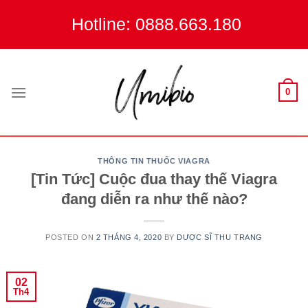
Skip
Hotline: 0888.663.180
to
content
0
THÔNG TIN THUỐC VIAGRA
[Tin Tức] Cuộc đua thay thế Viagra
đang diễn ra như thế nào?
POSTED ON
2 THÁNG 4, 2020
BY
DƯỢC SĨ THU TRANG
02
Th4