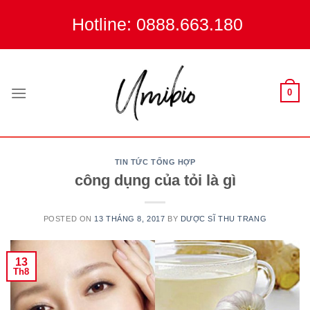
Skip
Hotline: 0888.663.180
to
content
0
TIN TỨC TỔNG HỢP
công dụng của tỏi là gì
POSTED ON
13 THÁNG 8, 2017
BY
DƯỢC SĨ THU TRANG
13
Th8