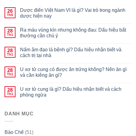
Dược điển Việt Nam VI là gì? Vai trò trong ngành
26
Th5
dược hiện nay
Ra máu vùng kín nhưng không đau: Dấu hiệu bất
28
Th1
thường cần chú ý
Nấm âm đạo là bệnh gì? Dấu hiệu nhận biết và
28
Th1
cách trị tại nhà
U xơ tử cung có được ăn trứng không? Nên ăn gì
28
Th1
và cần kiêng ăn gì?
U xơ tử cung là gì? Dấu hiệu nhận biết và cách
28
Th1
phòng ngừa
DANH MỤC
Bào Chế
(51)