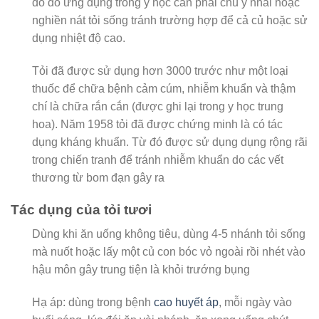
do đó ứng dụng trong y học cần phải chú ý nhai hoặc
nghiền nát tỏi sống tránh trường hợp để cả củ hoặc sử
dụng nhiệt độ cao.
Tỏi đã được sử dụng hơn 3000 trước như một loại
thuốc để chữa bệnh cảm cúm, nhiễm khuẩn và thậm
chí là chữa rắn cắn (được ghi lại trong y học trung
hoa). Năm 1958 tỏi đã được chứng minh là có tác
dụng kháng khuẩn. Từ đó được sử dụng dụng rộng rãi
trong chiến tranh để tránh nhiễm khuẩn do các vết
thương từ bom đạn gây ra
Tác dụng của tỏi tươi
Dùng khi ăn uống không tiêu, dùng 4-5 nhánh tỏi sống
mà nuốt hoặc lấy một củ con bóc vỏ ngoài rồi nhét vào
hậu môn gây trung tiện là khỏi trướng bụng
Hạ áp: dùng trong bệnh
cao huyết áp
, mỗi ngày vào