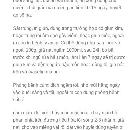
buổi sáng, lúc đói ăn vài nhánh, ăn xong uống chút
nước, chút giấm và đường ăn liền 10-15 ngày, huyết
áp sẽ hạ.
Sát trùng, trị giun, dùng trong trường hợp có giun kim,
hoặc trùng roi âm đạo gây viêm, hoặc giun móc, ngoài
ra còn trị bệnh lỵ amip. Có thể dùng như sau: bóc vỏ
ngoài 100g, giã nát ngâm 1000ml, sau 24h bỏ bã,
trước khi ngủ rửa hậu môn, làm liền 7 ngày sẽ trị được
giun kim và bệnh ngứa hậu môn hoặc dùng tỏi giã nát
trộn với vaselin mà bôi
Phòng bệnh cúm: dịch ngâm tỏi, nhỏ mũi hằng ngày
vào buổi sáng và tối, ngoài ra còn dùng phòng bệnh
sốt rét.
cầm máu: đối với chảy máu mũi hoặc chảy máu bộ
phận phía trên đường tiêu hóa tỏi sống 2-3 nhánh, giã
nát, cho vào miếng vải rồi đặt vào huyệt dũng tuyền ở