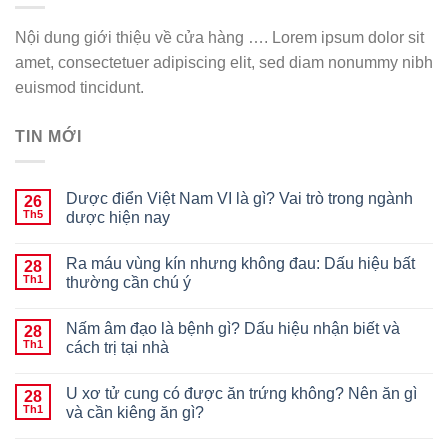
Nội dung giới thiệu về cửa hàng …. Lorem ipsum dolor sit
amet, consectetuer adipiscing elit, sed diam nonummy nibh
euismod tincidunt.
TIN MỚI
Dược điển Việt Nam VI là gì? Vai trò trong ngành
26
Th5
dược hiện nay
Ra máu vùng kín nhưng không đau: Dấu hiệu bất
28
Th1
thường cần chú ý
Nấm âm đạo là bệnh gì? Dấu hiệu nhận biết và
28
Th1
cách trị tại nhà
U xơ tử cung có được ăn trứng không? Nên ăn gì
28
Th1
và cần kiêng ăn gì?