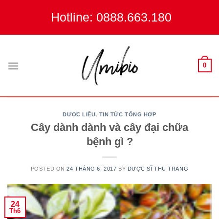
Skip
Hotline: 0888.663.180
to
content
0
DƯỢC LIỆU
,
TIN TỨC TỔNG HỢP
Cây dành dành và cây đại chữa
bệnh gì ?
POSTED ON
24 THÁNG 6, 2017
BY
DƯỢC SĨ THU TRANG
24
Th6