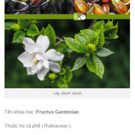
cây dành dành
Tên khoa học :
Fructus Gardeniae
.
Thuộc họ cà phê ( Rubiaceae ).