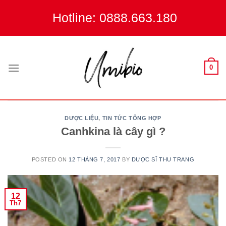
Skip
Hotline: 0888.663.180
to
content
0
DƯỢC LIỆU
,
TIN TỨC TỔNG HỢP
Canhkina là cây gì ?
POSTED ON
12 THÁNG 7, 2017
BY
DƯỢC SĨ THU TRANG
12
Th7