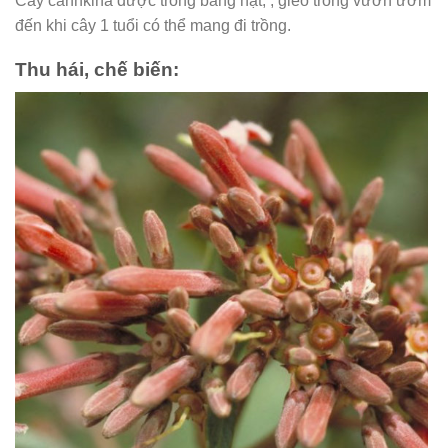
Cây canhkina được trồng bằng hạt, , gieo trong vườn ươm
đến khi cây 1 tuổi có thể mang đi trồng.
Thu hái, chế biến: