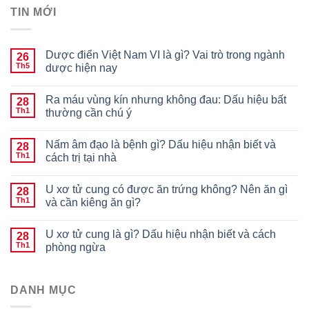
TIN MỚI
Dược điển Việt Nam VI là gì? Vai trò trong ngành
26
Th5
dược hiện nay
Ra máu vùng kín nhưng không đau: Dấu hiệu bất
28
Th1
thường cần chú ý
Nấm âm đạo là bệnh gì? Dấu hiệu nhận biết và
28
Th1
cách trị tại nhà
U xơ tử cung có được ăn trứng không? Nên ăn gì
28
Th1
và cần kiêng ăn gì?
U xơ tử cung là gì? Dấu hiệu nhận biết và cách
28
Th1
phòng ngừa
DANH MỤC