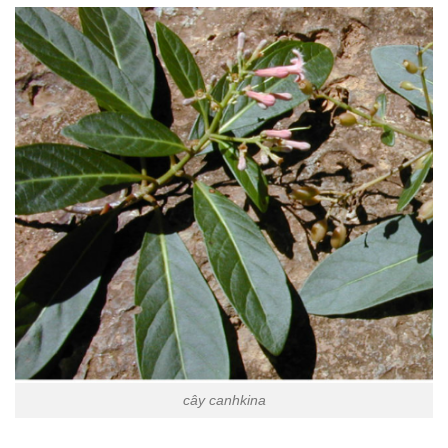
cây canhkina