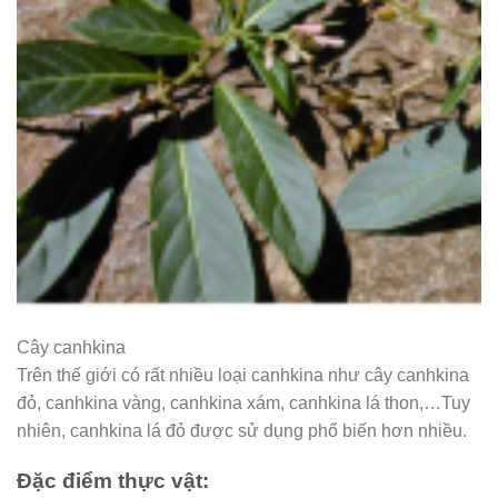
Cây canhkina
Trên thế giới có rất nhiều loại canhkina như cây canhkina
đỏ, canhkina vàng, canhkina xám, canhkina lá thon,…Tuy
nhiên, canhkina lá đỏ được sử dụng phổ biến hơn nhiều.
Đặc điểm thực vật: