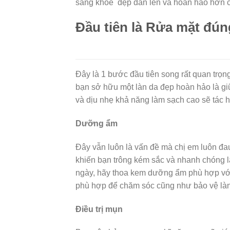
sáng khỏe đẹp dần lên và hoàn hảo hơn chỉ
Đầu tiên là Rửa mặt đún
Đây là 1 bước đầu tiên song rất quan trọ
bạn sở hữu một làn da đẹp hoàn hảo là giữ
và dịu nhẹ khả năng làm sạch cao sẽ tác h
Dưỡng ẩm
Đây vẫn luôn là vấn đề mà chị em luôn đa
khiến bạn trông kém sắc và nhanh chóng lâ
ngày, hãy thoa kem dưỡng ẩm phù hợp với 
phù hợp để chăm sóc cũng như bảo vệ là
Điều trị mụn