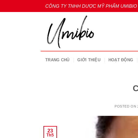
Skip
CÔNG TY TNHH DƯỢC MỸ PHẨM UMIBIO
to
content
TRANG CHỦ
GIỚI THIỆU
HOẠT ĐỘNG
C
POSTED ON
23
Th5