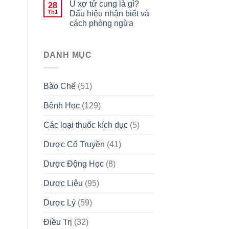
U xơ tử cung là gì?
28
Th1
Dấu hiệu nhận biết và
cách phòng ngừa
DANH MỤC
Bào Chế
(51)
Bệnh Học
(129)
Các loại thuốc kích dục
(5)
Dược Cổ Truyền
(41)
Dược Động Học
(8)
Dược Liệu
(95)
Dược Lý
(59)
Điều Trị
(32)