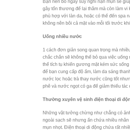
Bạn nên bỏ ngay suy nghĩ nặn mụn sẽ giúp
gây tổn thương để lại thâm mà còn làm vi
phù hợp với làn da, hoặc có thể đến spa 
không nên bôi cả mặt vào mỗi tối trước kh
Uống nhiều nước
1 cách đơn giản song quan trọng mà nhiều 
chắc chắn sẽ không thể bỏ qua việc uống n
thể tích tụ khiến gương mặt kém sức sốn
để bạn cung cấp độ ẩm, làm da sáng thanh
nước lọc hoặc trà thay nước cũng tốt nhưn
phê và nước ngọt có ga để giảm thiếu tác 
Thường xuyên vệ sinh điện thoại di độ
Những vật tưởng chừng như chẳng có ảnh h
ngoài sạch sẽ nhưng ẩn chứa nhiều nhân tố
mụn nhọt. Điện thoại di động chứa rất nhi