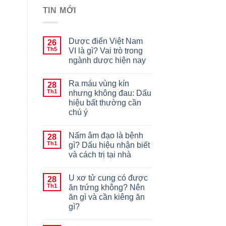
TIN MỚI
Dược điển Việt Nam
26
Th5
VI là gì? Vai trò trong
ngành dược hiện nay
Ra máu vùng kín
28
Th1
nhưng không đau: Dấu
hiệu bất thường cần
chú ý
Nấm âm đạo là bệnh
28
Th1
gì? Dấu hiệu nhận biết
và cách trị tại nhà
U xơ tử cung có được
28
Th1
ăn trứng không? Nên
ăn gì và cần kiêng ăn
gì?