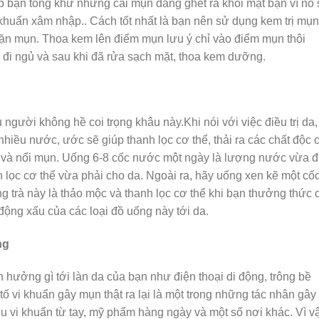
 bạn tống khứ những cái mụn đáng ghét ra khỏi mặt bạn vì nó 
 khuẩn xâm nhập.. Cách tốt nhất là bạn nên sử dụng kem trị mụn
nặn mụn. Thoa kem lên điểm mụn lưu ý chỉ vào điểm mụn thôi
i đi ngủ và sau khi đã rửa sạch mặt, thoa kem dưỡng.
người không hề coi trọng khâu này.Khi nói với việc điều trị da,
hiều nước, ước sẽ giúp thanh lọc cơ thể, thải ra các chất độc 
g và nổi mụn. Uống 6-8 cốc nước một ngày là lượng nước vừa 
 lọc cơ thể vừa phải cho da. Ngoài ra, hãy uống xen kẽ một cố
g trà này là thảo mộc và thanh lọc cơ thể khi bạn thưởng thức 
động xấu của các loại đồ uống này tới da.
ng
ưởng gì tới làn da của bạn như điện thoại di động, trông bề
 vi khuẩn gây mụn thật ra lại là một trong những tác nhân gây
ều vi khuẩn từ tay, mỹ phẩm hàng ngày và một số nơi khác. Vì v