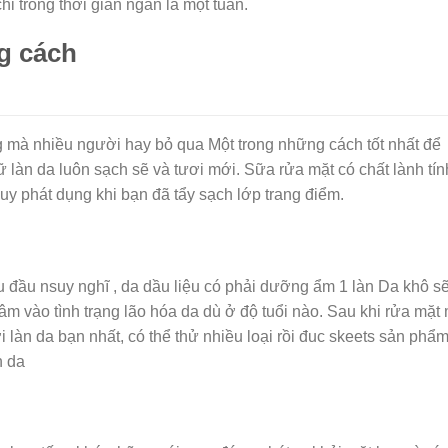
 trong thời gian ngắn là một tuần.
g cách
ng mà nhiều người hay bỏ qua Một trong những cách tốt nhất để
 làn da luôn sạch sẽ và tươi mới. Sữa rửa mặt có chất lành tín
uy phát dụng khi bạn đã tẩy sạch lớp trang điểm.
u đầu nsuy nghĩ , da dầu liệu có phải dưỡng ẩm 1 làn Da khô s
m vào tình trạng lão hóa da dù ở độ tuổi nào. Sau khi rửa mặt
làn da bạn nhất, có thể thử nhiều loại rồi đuc skeets sản phẩ
n da