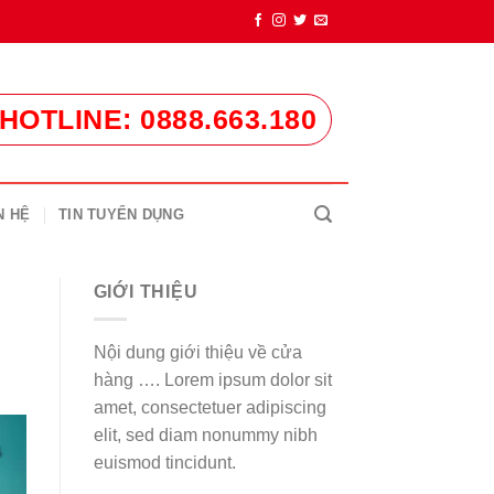
HOTLINE: 0888.663.180
N HỆ
TIN TUYỂN DỤNG
GIỚI THIỆU
Nội dung giới thiệu về cửa
hàng …. Lorem ipsum dolor sit
amet, consectetuer adipiscing
elit, sed diam nonummy nibh
euismod tincidunt.