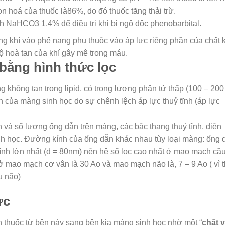
n hoá của thuốc là86%, do đó thuốc tăng thải trừ.
h NaHCO3 1,4% để điều trị khi bị ngộ độc phenobarbital.
ng khí vào phế nang phụ thuộc vào áp lực riêng phần của chất 
ộ hoà tan của khí gây mê trong máu.
 bằng hình thức lọc
 không tan trong lipid, có trọng lượng phân tử thấp (100 – 200
n của màng sinh học do sự chênh lệch áp lực thuỷ tĩnh (áp lực
 và số lượng ống dẫn trên màng, các bậc thang thuỷ tĩnh, điện
h học. Đường kính của ống dẫn khác nhau tùy loại màng: ống 
nh lớn nhất (d = 80nm) nên hệ số lọc cao nhất ở mao mạch cầ
mao mạch cơ vân là 30 Ao và mao mạch não là, 7 – 9 Ao ( vì 
u não)
ực
n thuốc từ bên này sang bên kia màng sinh học nhờ một “
chất 