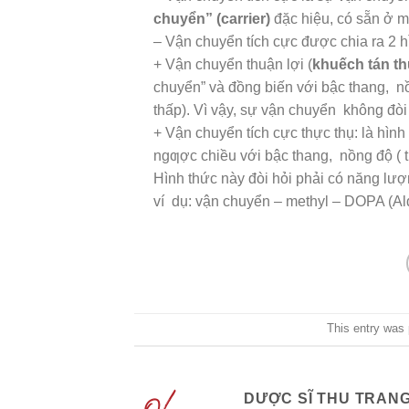
chuyển” (carrier)
đặc hiệu, có sẵn ở m
– Vận chuyển tích cực được chia ra 2 h
+ Vận chuyển thuận lợi (
khuếch tán th
chuyển” và đồng biến với bậc thang, n
thấp). Vì vậy, sự vận chuyển không đòi
+ Vận chuyển tích cực thực thụ: là hìn
ngƣợc chiều với bậc thang, nồng độ ( 
Hình thức này đòi hỏi phải có năng lư
ví dụ: vận chuyển – methyl – DOPA (Al
This entry was
DƯỢC SĨ THU TRAN