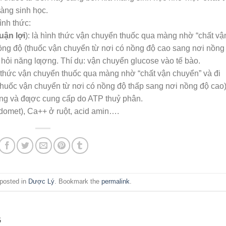
àng sinh học.
ình thức:
uận lợi
): là hình thức vận chuyển thuốc qua màng nhờ “chất vậ
ồng độ (thuốc vận chuyển từ nơi có nồng độ cao sang nơi nồng
 hỏi năng lƣợng. Thí dụ: vận chuyển glucose vào tế bào.
h thức vận chuyển thuốc qua màng nhờ “chất vận chuyển” và đi
thuốc vận chuyển từ nơi có nồng độ thấp sang nơi nồng độ cao)
ợng và đƣợc cung cấp do ATP thuỷ phân.
domet), Ca++ ở ruột, acid amin….
 posted in
Dược Lý
. Bookmark the
permalink
.
G