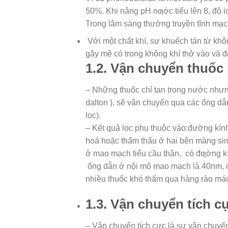
50%. Khi nâng pH nƣớc tiểu lên 8, độ io
Trong lâm sàng thường truyền tĩnh mạc
Với một chất khí, sự khuếch tán từ khô
gây mê có trong không khí thở vào và đ
1.2. Vận chuyển thuốc
– Những thuốc chỉ tan trong nước nhưng
dalton ), sẽ vận chuyển qua các ống dẫ
lọc).
– Kết quả lọc phụ thuộc vào:đường kính
hoá hoặc thẩm thấu ở hai bên màng sin
ở mao mạch tiểu cầu thận, có đƣờng kí
ống dẫn ở nội mô mao mạch là 40nm, ở 
nhiều thuốc khó thấm qua hàng rào má
1.3. Vận chuyển tích c
– Vận chuyển tích cực là sự vận chuyể