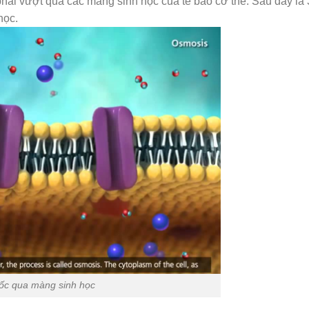
 phải vượt qua các màng sinh học của tế bào cơ thể. Sau đây là 
 học.
ốc qua màng sinh học