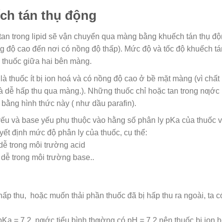
ch tán thụ động
an trong lipid sẽ vận chuyển qua màng bằng khuếch tán thụ đ
 độ cao đến nơi có nồng độ thấp). Mức độ và tốc độ khuếch tá
ộ thuốc giữa hai bên màng.
à thuốc ít bị ion hoá và có nồng độ cao ở bề mặt màng (vì chất
và dễ hấp thu qua màng.). Những thuốc chỉ hoặc tan trong nƣớc
 bằng hình thức này ( như dầu parafin).
yếu và base yếu phụ thuộc vào hằng số phân ly pKa của thuốc 
yết định mức độ phân ly của thuốc, cụ thể:
dễ trong môi trường acid
dễ trong môi trường base..
ấp thu, hoặc muốn thải phần thuốc đã bị hấp thu ra ngoài, ta c
pKa = 7,2, nƣớc tiểu bình thƣờng có pH = 7,2 nên thuốc bị ion 