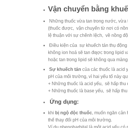
Vận chuyển bằng khuế
Những thuốc vừa tan trong nước, vừa t
(thuốc được, vận chuyển từ nơi có nồng
lệ thuận với sự chênh lệch, về nồng đ
Điều kiện của sự khuếch tán thụ động l
không ion hoá sẽ tan đƣợc trong lipid 
hoặc tan trong lipid sẽ không qua màng
Sự khuếch tán
của các thuốc là acid 
pH của môi trường, vì hai yếu tố này qu
+ Những thuốc là acid yếu, sẽ hấp thu 
+ Những thuốc là base yếu, sẽ hấp thu 
Ứng dụng:
khi
bị ngộ độc thuốc
, muốn ngăn cản h
thể thay đổi pH của môi trường.
Ví dụ phenobarbital là một acid yếu có 