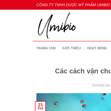
Skip
CÔNG TY TNHH DƯỢC MỸ PHẨM UMIBIO
to
content
TRANG CHỦ
GIỚI THIỆU
HOẠT ĐỘNG
Các cách vận ch
POSTED ON
23
Th4