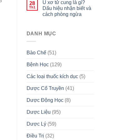
3
U xơ tử cung là gì?
28
Th1
Dấu hiệu nhận biết và
cách phòng ngừa
DANH MỤC
Bào Chế
(51)
Bệnh Học
(129)
Các loại thuốc kích dục
(5)
Dược Cổ Truyền
(41)
Dược Động Học
(8)
Dược Liệu
(95)
Dược Lý
(59)
Điều Trị
(32)