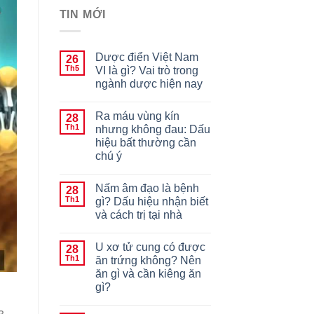
TIN MỚI
Dược điển Việt Nam
26
Th5
VI là gì? Vai trò trong
ngành dược hiện nay
Ra máu vùng kín
28
Th1
nhưng không đau: Dấu
hiệu bất thường cần
chú ý
Nấm âm đạo là bệnh
28
Th1
gì? Dấu hiệu nhận biết
và cách trị tại nhà
U xơ tử cung có được
28
Th1
ăn trứng không? Nên
ăn gì và cần kiêng ăn
gì?