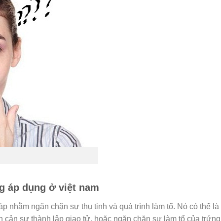
ng áp dụng ở việt nam
áp nhằm ngăn chặn sự thụ tinh và quá trình làm tổ. Nó có thể là
 cản sự thành lập giao tử, hoặc ngăn chặn sự làm tổ của trứng