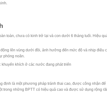
kinh.
h
 toàn, chưa có kinh trở lại và con dưới 6 tháng tuổi. Hiệu qu
c động lên vùng dưới đồi, ảnh hưởng đến mức độ và nhịp điệu 
sự phóng noãn.
c khuyến khích ở các nước đang phát triển
 định là một phương pháp tránh thai cao, được công nhận để
ột trong những BPTT có hiệu quả cao và được sử dụng rộng rã