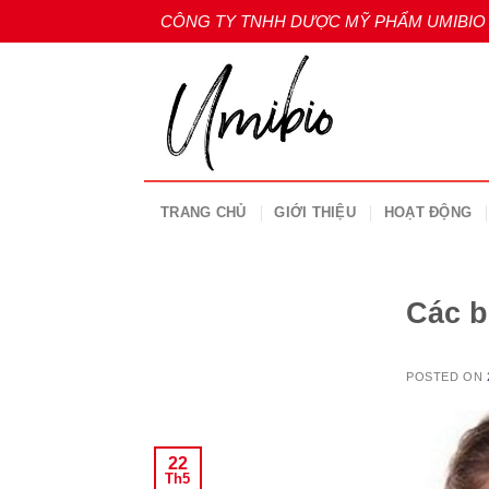
Skip
CÔNG TY TNHH DƯỢC MỸ PHẨM UMIBIO
to
content
TRANG CHỦ
GIỚI THIỆU
HOẠT ĐỘNG
Các b
POSTED ON
22
Th5