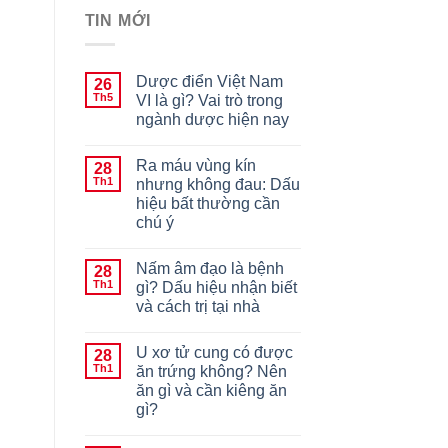
TIN MỚI
Dược điển Việt Nam
26
Th5
VI là gì? Vai trò trong
ngành dược hiện nay
Ra máu vùng kín
28
Th1
nhưng không đau: Dấu
hiệu bất thường cần
chú ý
Nấm âm đạo là bệnh
28
Th1
gì? Dấu hiệu nhận biết
và cách trị tại nhà
U xơ tử cung có được
28
Th1
ăn trứng không? Nên
ăn gì và cần kiêng ăn
gì?