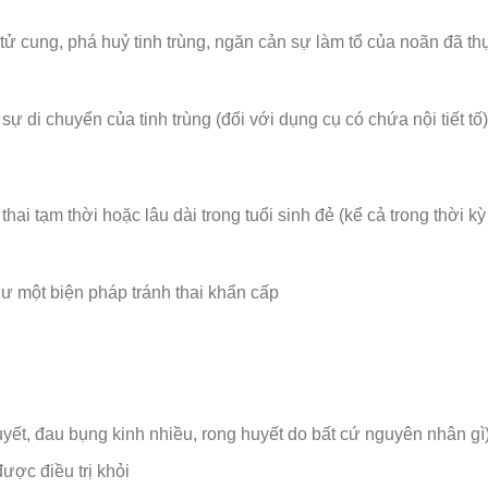
ử cung, phá huỷ tinh trùng, ngăn cản sự làm tổ của noãn đã th
ự di chuyển của tinh trùng (đối với dụng cụ có chứa nội tiết tố)
ai tạm thời hoặc lâu dài trong tuổi sinh đẻ (kể cả trong thời kỳ
 một biện pháp tránh thai khẩn cấp
uyết, đau bụng kinh nhiều, rong huyết do bất cứ nguyên nhân gì
ợc điều trị khỏi