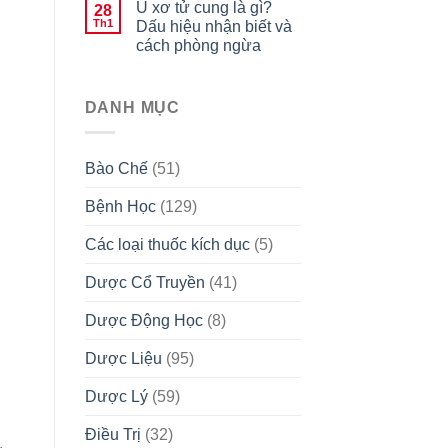
U xơ tử cung là gì?
28
Th1
Dấu hiệu nhận biết và
cách phòng ngừa
DANH MỤC
Bào Chế
(51)
Bệnh Học
(129)
Các loại thuốc kích dục
(5)
Dược Cổ Truyền
(41)
Dược Động Học
(8)
Dược Liệu
(95)
Dược Lý
(59)
Điều Trị
(32)
.