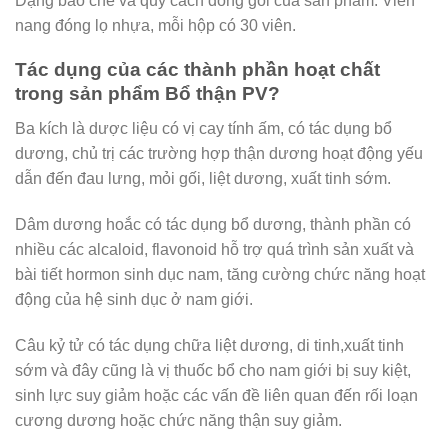
Dạng bào chế và quy cách đóng gói của sản phẩm: Viên
nang đóng lọ nhựa, mỗi hộp có 30 viên.
Tác dụng của các thành phần hoạt chất
trong sản phẩm Bổ thận PV?
Ba kích là dược liệu có vị cay tính ấm, có tác dụng bổ
dương, chủ trị các trường hợp thận dương hoạt động yếu
dẫn đến đau lưng, mỏi gối, liệt dương, xuất tinh sớm.
Dâm dương hoắc có tác dụng bổ dương, thành phần có
nhiều các alcaloid, flavonoid hỗ trợ quá trình sản xuất và
bài tiết hormon sinh dục nam, tăng cường chức năng hoạt
động của hệ sinh dục ở nam giới.
Câu kỷ tử có tác dụng chữa liệt dương, di tinh,xuất tinh
sớm và đây cũng là vị thuốc bổ cho nam giới bị suy kiệt,
sinh lực suy giảm hoặc các vấn đề liên quan đến rối loạn
cương dương hoặc chức năng thận suy giảm.