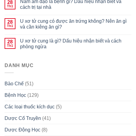
Nấm âm đạo là bệnh gì? Dấu hiệu nhận biết và
28
Th1
cách trị tại nhà
U xơ tử cung có được ăn trứng không? Nên ăn gì
28
Th1
và cần kiêng ăn gì?
U xơ tử cung là gì? Dấu hiệu nhận biết và cách
28
Th1
phòng ngừa
DANH MỤC
Bào Chế
(51)
Bệnh Học
(129)
Các loại thuốc kích dục
(5)
Dược Cổ Truyền
(41)
Dược Động Học
(8)