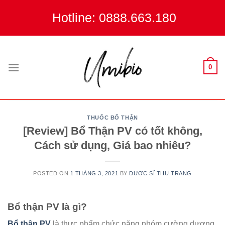
Skip
Hotline: 0888.663.180
to
content
0
THUỐC BỔ THẬN
[Review] Bổ Thận PV có tốt không,
Cách sử dụng, Giá bao nhiêu?
POSTED ON
1 THÁNG 3, 2021
BY
DƯỢC SĨ THU TRANG
Bổ thận PV là gì?
Bổ thận PV
là thực phẩm chức năng nhóm cường dương