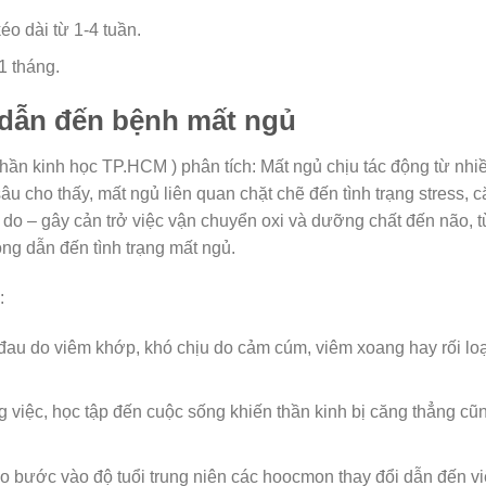
éo dài từ 1-4 tuần.
1 tháng.
dẫn đến bệnh mất ngủ
ần kinh học TP.HCM ) phân tích: Mất ngủ chịu tác động từ nhi
âu cho thấy, mất ngủ liên quan chặt chẽ đến tình trạng stress, 
do – gây cản trở việc vận chuyển oxi và dưỡng chất đến não, t
ng dẫn đến tình trạng mất ngủ.
:
au do viêm khớp, khó chịu do cảm cúm, viêm xoang hay rối lo
g việc, học tập đến cuộc sống khiến thần kinh bị căng thẳng cũ
o bước vào độ tuổi trung niên các hoocmon thay đổi dẫn đến v