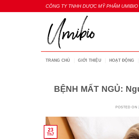
Skip
CÔNG TY TNHH DƯỢC MỸ PHẨM UMIBIO
to
content
TRANG CHỦ
GIỚI THIỆU
HOẠT ĐỘNG
BỆNH MẤT NGỦ: Nguyê
POSTED ON
23
Th7