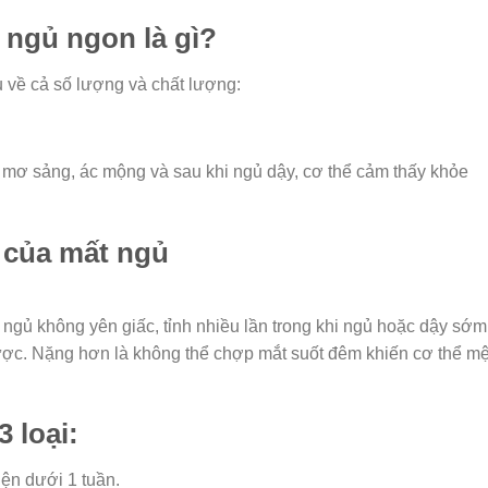
 ngủ ngon là gì?
u về cả số lượng và chất lượng:
ị mơ sảng, ác mộng và sau khi ngủ dậy, cơ thể cảm thấy khỏe
n của mất ngủ
 ngủ không yên giấc, tỉnh nhiều lần trong khi ngủ hoặc dậy sớm
được. Nặng hơn là không thể chợp mắt suốt đêm khiến cơ thể mệ
 loại:
ện dưới 1 tuần.