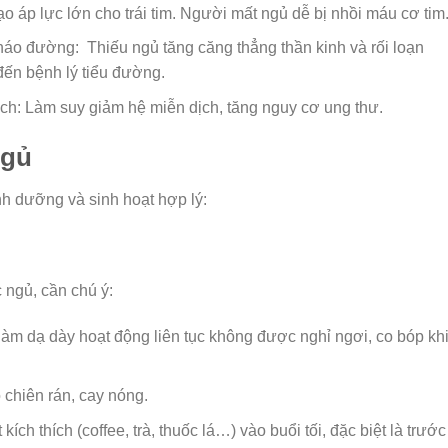
ạo áp lực lớn cho trái tim. Người mất ngủ dễ bị nhồi máu cơ tim
tháo đường:
Thiếu ngủ tăng căng thẳng thần kinh và rối loạn
đến bệnh lý tiểu đường.
ch: Làm suy giảm hệ miễn dịch, tăng nguy cơ ung thư.
ngủ
nh dưỡng và sinh hoạt hợp lý:
 ngủ, cần chú ý:
làm dạ dày hoạt động liên tục không được nghỉ ngơi, co bóp kh
 chiên rán, cay nóng.
ch thích (coffee, trà, thuốc lá…) vào buổi tối, đặc biệt là trước