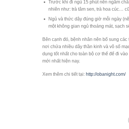
Trước khi đi ngủ 15 phút nên ngâm châ
nhiên như: trà tâm sen, trà hoa cúc… cũ
Ngủ và thức dậy đúng giờ mỗi ngày (nê
một không gian ngủ thoáng mát, sạch s
Bên cạnh đó, bệnh nhân nên bổ sung các
nơi chứa nhiều dây thần kinh và vô số mạc
dụng tốt nhất cho toàn bộ cơ thể để đi và
mới nhất hiện nay.
Xem thêm chi tiết tại:
http://obanight.com/