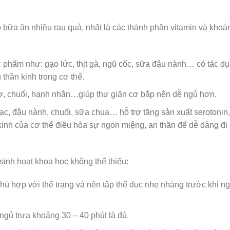
 bữa ăn nhiều rau quả, nhất là các thành phần vitamin và khoá
c phẩm như: gạo lức, thịt gà, ngũ cốc, sữa đậu nành… có tác d
 thần kinh trong cơ thể.
bơ, chuối, hạnh nhân…giúp thư giãn cơ bắp nên dễ ngủ hơn.
 lạc, đậu nành, chuối, sữa chua… hỗ trợ tăng sản xuất serotonin,
kinh của cơ thể điều hòa sự ngon miệng, an thần để dễ dàng đi
sinh hoạt khoa học không thể thiếu:
hù hợp với thể trạng và nên tập thể dục nhẹ nhàng trước khi n
ngủ trưa khoảng 30 – 40 phút là đủ.