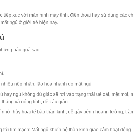
 tiếp xúc với màn hình máy tính, điện thoại hay sử dụng các ch
mất ngủ ở giới trẻ hiện nay.
gủ
 những hậu quả sau:
ì.
 nhiều nếp nhăn, lão hóa nhanh do mất ngủ.
 hay ngủ không đủ giấc sẽ rơi vào trạng thái uể oải, mệt mỏi, 
 thẳng và nóng tính, dễ cáu giận.
 nhớ, hủy hoại tế bào thần kinh, dễ gây bệnh hoang tưởng, trầ
 tới tim mạch: Mất ngủ khiến hệ thần kinh giao cảm hoạt động