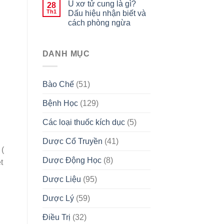
U xơ tử cung là gì?
28
Th1
Dấu hiệu nhận biết và
cách phòng ngừa
DANH MỤC
Bào Chế
(51)
Bệnh Học
(129)
Các loại thuốc kích dục
(5)
Dược Cổ Truyền
(41)
 (
Dược Động Học
(8)
t
Dược Liệu
(95)
Dược Lý
(59)
Điều Trị
(32)