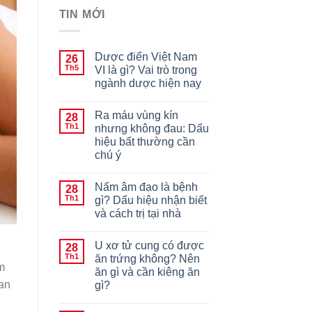
TIN MỚI
Dược điển Việt Nam
26
Th5
VI là gì? Vai trò trong
ngành dược hiện nay
Ra máu vùng kín
28
Th1
nhưng không đau: Dấu
hiệu bất thường cần
chú ý
Nấm âm đạo là bệnh
28
Th1
gì? Dấu hiệu nhận biết
và cách trị tại nhà
U xơ tử cung có được
28
Th1
ăn trứng không? Nên
m
ăn gì và cần kiêng ăn
 an
gì?