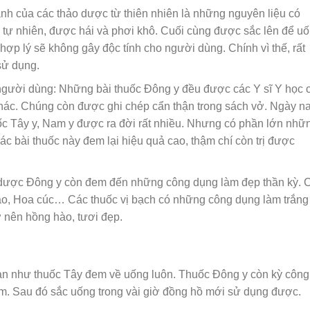
cành của các thảo dược từ thiên nhiên là những nguyên liệu có
g tự nhiên, được hái và phơi khô. Cuối cùng được sắc lên để uố
hợp lý sẽ không gây độc tính cho người dùng. Chính vì thế, rất
sử dụng.
người dùng: Những bài thuốc Đông y đều được các Y sĩ Y học 
 khác. Chúng còn được ghi chép cẩn thận trong sách vở. Ngày n
uốc Tây y, Nam y được ra đời rất nhiều. Nhưng có phần lớn nhữ
c bài thuốc này đem lại hiệu quả cao, thậm chí còn trị được
 dược Đông y còn đem đến những công dụng làm đẹp thần kỳ. 
ảo, Hoa cúc… Các thuốc vị bạch có những công dụng làm trắng
ở nên hồng hào, tươi đẹp.
ản như thuốc Tây đem về uống luôn. Thuốc Đông y còn kỳ công
ấm. Sau đó sắc uống trong vài giờ đồng hồ mới sử dụng được.