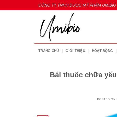
Skip
CÔNG TY TNHH DƯỢC MỸ PHẨM UMIBIO
to
content
TRANG CHỦ
GIỚI THIỆU
HOẠT ĐỘNG
Bài thuốc chữa yếu 
POSTED ON