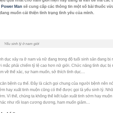
iệu quả nhất cho nam giới hiện nay đang là vấn đề mà các 
a
Power Man
sẽ cung cấp các thông tin một số bài thuốc vừ
ang muốn cải thiện tình trạng tình yêu của mình.
Yếu sinh lý ở nam giới
ình dục xảy ra ở nam và nữ đang trong độ tuổi sinh sản đang bị r
ới mắc phải chiếm tỷ lệ cao hơn nữ giới. Chức năng tình dục bị r
ảm về thể xác, sự ham muốn, sở thích tình dục…
căn bệnh cụ thể. Đây là cách gọi chung của người bệnh nên n
sớm hay xuất tinh muộn cũng có thể được gọi là yếu sinh lý. Nh
ớm. Vì thế, chúng ta không thể kết luận xuất tinh sớm hay muộn 
ề khác như rối loạn cương dương, ham muốn giảm…