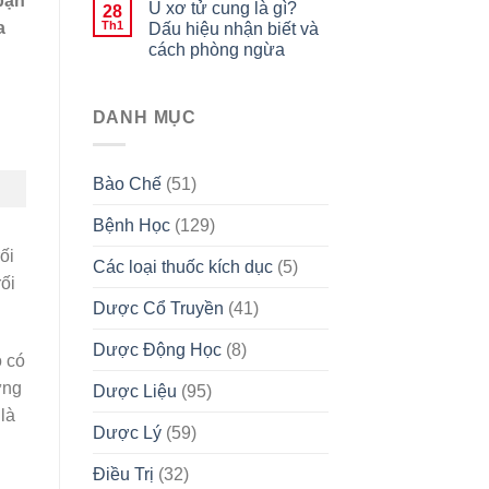
bạn
U xơ tử cung là gì?
28
a
Th1
Dấu hiệu nhận biết và
cách phòng ngừa
DANH MỤC
Bào Chế
(51)
Bệnh Học
(129)
ối
Các loại thuốc kích dục
(5)
ối
Dược Cổ Truyền
(41)
Dược Động Học
(8)
ó có
ững
Dược Liệu
(95)
là
Dược Lý
(59)
Điều Trị
(32)