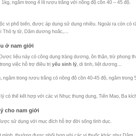
1kg, ngâm trong 4 lít rượu trắng với nồng độ cồn 40 – 45 độ.
c vị phổ biến, được áp dụng sử dụng nhiều. Ngoài ra còn có r
i Thỏ ty tử, Dâm dương hoắc,…
ếu ở nam giới
 Dược liệu này có công dụng tráng dương, ôn thận, trừ phong t
ong việc hỗ trợ điều trị
yếu sinh lý
, di tinh, liệt dương…
ngâm trong rượu trắng có nồng độ cồn 40-45 độ, ngâm trong 
h lý có thể kết hợp với các vị Nhục thung dung, Tiên Mao, Ba kí
lý cho nam giới
ược sử dụng với mục đích hỗ trợ đời sống tình dục.
t mình, thường được phối hợp với các vị thuốc khác như Dâm