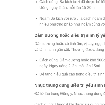
Cách dùng: Ba kích tươi đã được bỏ lõi 
Uống ngày 2 lần, mỗi lần 15-20ml.
Ngâm Ba kích với rượu là cách ngâm độ
nhiều phương pháp như ngâm cùng vớ
Dâm dương hoắc điều trị sinh lý y
Dâm dương hoắc có tính ấm, vị cay, ngọt.
và làm mạnh gân cốt. Thường được dùng tr
Cách dùng: Dâm dương hoắc khô 500g, 
ngày. Ngày uống 2 lần, mỗi lần 15ml.
Để tăng hiệu quả cao trong điều trị sin
Nhục thung dung điều trị yếu sinh 
Đã từ lâu trong Đông y, Nhục thung dung đ
Cách dùng: Thuốc ít khi được sử dụng mộ