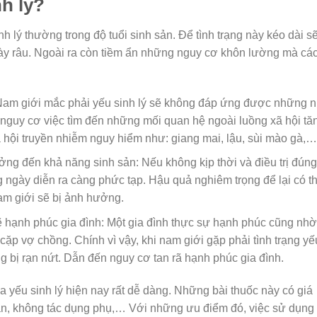
nh lý?
 lý thường trong độ tuổi sinh sản. Để tình trạng này kéo dài s
y râu. Ngoài ra còn tiềm ẩn những nguy cơ khôn lường mà cá
 Nam giới mắc phải yếu sinh lý sẽ không đáp ứng được những 
 nguy cơ việc tìm đến những mối quan hệ ngoài luồng xã hội tă
hội truyền nhiễm nguy hiểm như: giang mai, lậu, sùi mào gà,…
ởng đến khả năng sinh sản: Nếu không kịp thời và điều trị đúng
ng ngày diễn ra càng phức tạp. Hậu quả nghiêm trọng để lại có t
am giới sẽ bị ảnh hưởng.
ẽ hạnh phúc gia đình: Một gia đình thực sự hạnh phúc cũng nhờ
cặp vợ chồng. Chính vì vậy, khi nam giới gặp phải tình trạng yế
g bị rạn nứt. Dẫn đến nguy cơ tan rã hạnh phúc gia đình.
a yếu sinh lý hiện nay rất dễ dàng. Những bài thuốc này có giá
oàn, không tác dụng phụ,… Với những ưu điểm đó, việc sử dụng