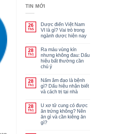
TIN MỚI
Dược điển Việt Nam
26
Th5
VI là gì? Vai trò trong
ngành dược hiện nay
Ra máu vùng kín
28
Th1
nhưng không đau: Dấu
hiệu bất thường cần
chú ý
Nấm âm đạo là bệnh
28
Th1
gì? Dấu hiệu nhận biết
và cách trị tại nhà
U xơ tử cung có được
28
Th1
ăn trứng không? Nên
ăn gì và cần kiêng ăn
gì?