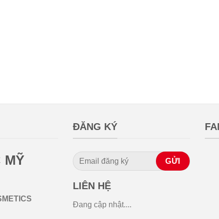
ĐĂNG KÝ
FA
 MỸ
LIÊN HỆ
SMETICS
Đang cập nhật....