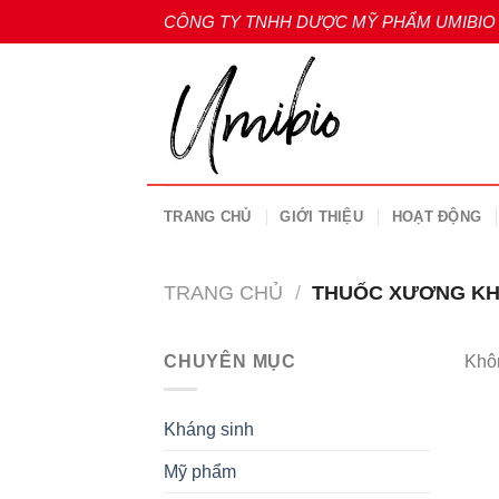
Skip
CÔNG TY TNHH DƯỢC MỸ PHẨM UMIBIO
to
content
TRANG CHỦ
GIỚI THIỆU
HOẠT ĐỘNG
TRANG CHỦ
/
THUỐC XƯƠNG K
CHUYÊN MỤC
Khôn
Kháng sinh
Mỹ phẩm