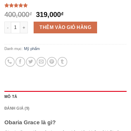
5.00
9
trên 5
Giá
Giá
400,000
319,000
₫
₫
dựa trên
gốc
hiện
đánh giá
Số lượng
là:
tại
THÊM VÀO GIỎ HÀNG
400,000₫.
là:
319,000₫.
Danh mục:
Mỹ phẩm
MÔ TẢ
ĐÁNH GIÁ (9)
Obaria Grace là gì?