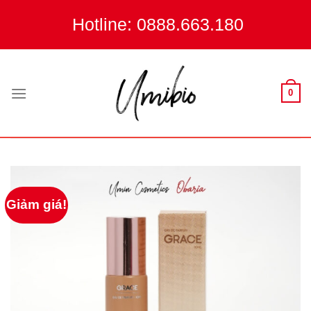
Skip
Hotline: 0888.663.180
to
content
0
Giảm giá!